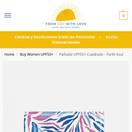
0
Cambios y Devoluciones Gratis (en Península) ☼ Envíos
Internacionales
Home
Buy Women UPF50+
Pañuelo UPF50+ Cuadrado – Forêt Azul
/
/