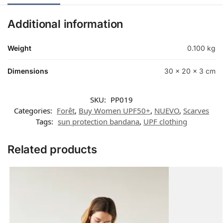
Additional information
Weight
0.100 kg
Dimensions
30 × 20 × 3 cm
SKU:
PP019
Categories:
Forêt
,
Buy Women UPF50+
,
NUEVO
,
Scarves
Tags:
sun protection bandana
,
UPF clothing
Related products