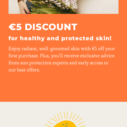
€5 DISCOUNT
for healthy and protected skin!
Enjoy radiant, well-groomed skin with €5 off your
first purchase. Plus, you’ll receive exclusive advice
from sun protection experts and early access to
our best offers.