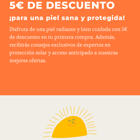
5€ DE DESCUENTO
¡para una piel sana y protegida!
Disfruta de una piel radiante y bien cuidada con 5€
de descuento en tu primera compra. Además,
recibirás consejos exclusivos de expertos en
protección solar y acceso anticipado a nuestras
mejores ofertas.