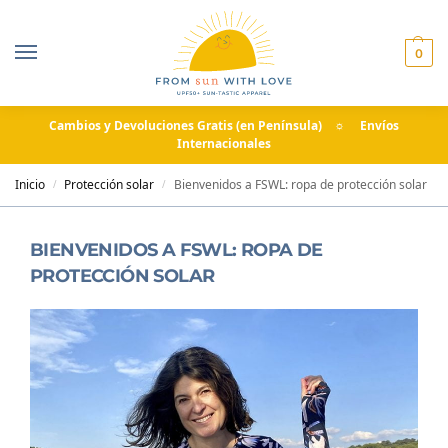
0
Cambios y Devoluciones Gratis (en Península) ☼ Envíos
Internacionales
Inicio
Protección solar
Bienvenidos a FSWL: ropa de protección solar
/
/
BIENVENIDOS A FSWL: ROPA DE
PROTECCIÓN SOLAR