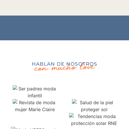
con mucho love
HABLAN DE NOSOTROS