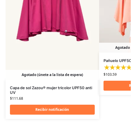
Agotado (
Pañuelo UPF50+
$
103.59
Agotado (únete a la lista de espera)
R
Capa de sol Zazou® mujer tricolor UPF50 anti
UV
$
111.68
Recibir notificación