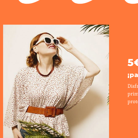
5
¡p
Disf
prim
prot