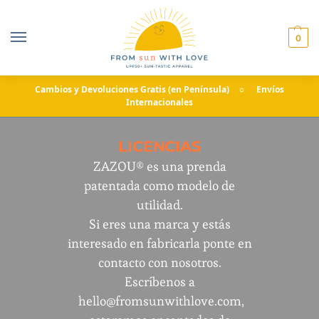
0
Cambios y Devoluciones Gratis (en Península) ☼ Envíos
Internacionales
LICENCIAS
ZAZOU® es una prenda
patentada como modelo de
utilidad.
Si eres una marca y estás
interesado en fabricarla ponte en
contacto con nosotros.
Escríbenos a
hello@fromsunwithlove.com
,