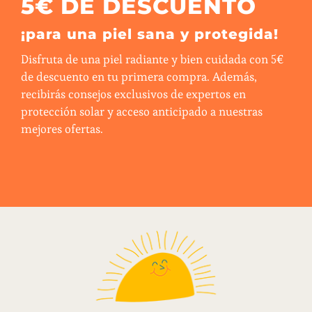
5€ DE DESCUENTO
¡para una piel sana y protegida!
Disfruta de una piel radiante y bien cuidada con 5€
de descuento en tu primera compra. Además,
recibirás consejos exclusivos de expertos en
protección solar y acceso anticipado a nuestras
mejores ofertas.